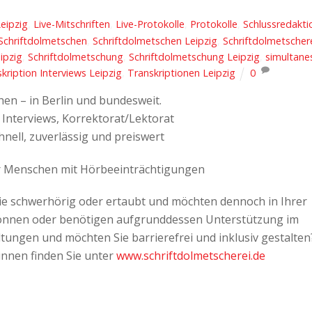
eipzig
,
Live-Mitschriften
,
Live-Protokolle
,
Protokolle
,
Schlussredakti
Schriftdolmetschen
,
Schriftdolmetschen Leipzig
,
Schriftdolmetscher
ipzig
,
Schriftdolmetschung
,
Schriftdolmetschung Leipzig
,
simultane
kription Interviews Leipzig
,
Transkriptionen Leipzig
0
hen – in Berlin und bundesweit.
 Interviews, Korrektorat/Lektorat
chnell, zuverlässig und preiswert
r Menschen mit Hörbeeinträchtigungen
Sie schwerhörig oder ertaubt und möchten dennoch in Ihrer
können oder benötigen aufgrunddessen Unterstützung im
ltungen und möchten Sie barrierefrei und inklusiv gestalten
innen finden Sie unter
www.schriftdolmetscherei.de