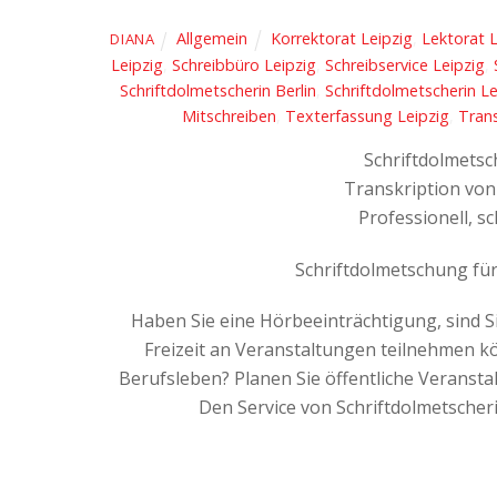
Allgemein
Korrektorat Leipzig
,
Lektorat L
DIANA
Leipzig
,
Schreibbüro Leipzig
,
Schreibservice Leipzig
,
Schriftdolmetscherin Berlin
,
Schriftdolmetscherin Le
Mitschreiben
,
Texterfassung Leipzig
,
Trans
Schriftdolmetsc
Transkription von
Professionell, s
Schriftdolmetschung fü
Haben Sie eine Hörbeeinträchtigung, sind 
Freizeit an Veranstaltungen teilnehmen 
Berufsleben? Planen Sie öffentliche Veransta
Den Service von Schriftdolmetscher