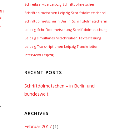
Schreibservice Leipzig
Schriftdolmetschen
on
Schriftdolmetschen Leipzig
Schriftdolmetscherei
ei
,
Schriftdolmetscherin Berlin
Schriftdolmetscherin
s
Leipzig
Schriftdolmetschung
Schriftdolmetschung
Leipzig
simultanes Mitschreiben
Texterfassung
Leipzig
Transkriptionen Leipzig
Transkription
Interviews Leipzig
RECENT POSTS
Schriftdolmetschen – in Berlin und
bundesweit
?
ARCHIVES
Februar 2017
(1)