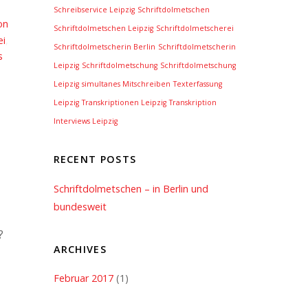
Schreibservice Leipzig
Schriftdolmetschen
on
Schriftdolmetschen Leipzig
Schriftdolmetscherei
ei
,
Schriftdolmetscherin Berlin
Schriftdolmetscherin
s
Leipzig
Schriftdolmetschung
Schriftdolmetschung
Leipzig
simultanes Mitschreiben
Texterfassung
Leipzig
Transkriptionen Leipzig
Transkription
Interviews Leipzig
RECENT POSTS
Schriftdolmetschen – in Berlin und
bundesweit
?
ARCHIVES
Februar 2017
(1)