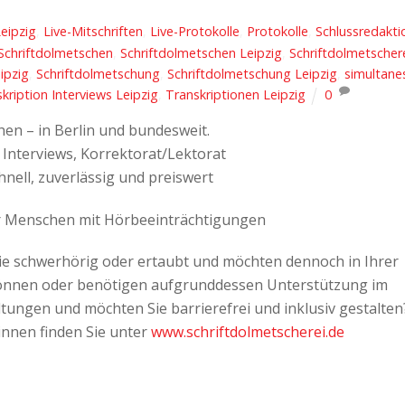
eipzig
,
Live-Mitschriften
,
Live-Protokolle
,
Protokolle
,
Schlussredakti
Schriftdolmetschen
,
Schriftdolmetschen Leipzig
,
Schriftdolmetscher
ipzig
,
Schriftdolmetschung
,
Schriftdolmetschung Leipzig
,
simultane
kription Interviews Leipzig
,
Transkriptionen Leipzig
0
hen – in Berlin und bundesweit.
 Interviews, Korrektorat/Lektorat
chnell, zuverlässig und preiswert
r Menschen mit Hörbeeinträchtigungen
Sie schwerhörig oder ertaubt und möchten dennoch in Ihrer
können oder benötigen aufgrunddessen Unterstützung im
ltungen und möchten Sie barrierefrei und inklusiv gestalten
innen finden Sie unter
www.schriftdolmetscherei.de