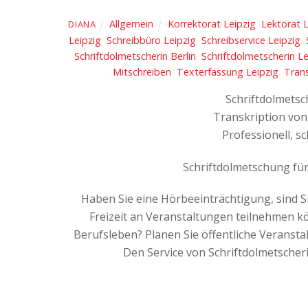
Allgemein
Korrektorat Leipzig
,
Lektorat L
DIANA
Leipzig
,
Schreibbüro Leipzig
,
Schreibservice Leipzig
,
Schriftdolmetscherin Berlin
,
Schriftdolmetscherin Le
Mitschreiben
,
Texterfassung Leipzig
,
Trans
Schriftdolmetsc
Transkription von
Professionell, s
Schriftdolmetschung fü
Haben Sie eine Hörbeeinträchtigung, sind 
Freizeit an Veranstaltungen teilnehmen 
Berufsleben? Planen Sie öffentliche Veransta
Den Service von Schriftdolmetscher